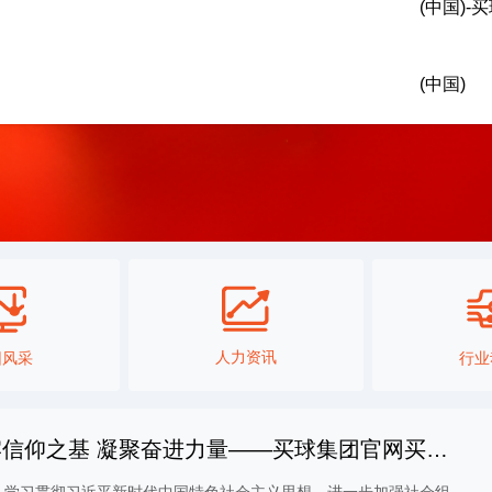
(中国)-
(中国)
人力资讯
团风采
行业
牢信仰之基 凝聚奋进力量——买球集团官网买球
官网买球集团官网买球集团官网首页-买球(中