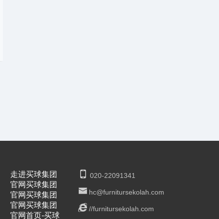
走进买球集团
020-22091341
官网买球集团
hc@furnitursekolah.com
官网买球集团
官网买球集团
//furnitursekolah.com
官网首页-买球