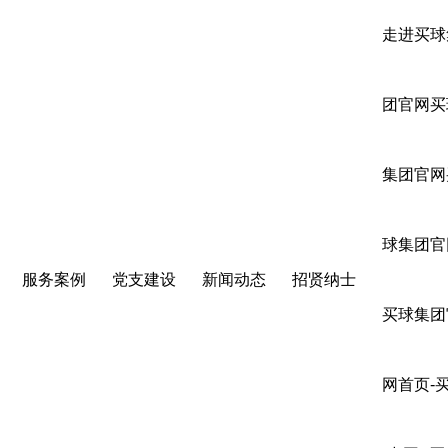
(中国)
走进买球
团官网买
集团官网
球集团官
服务案例
党支建设
新闻动态
招贤纳士
买球集团
网首页-
vities