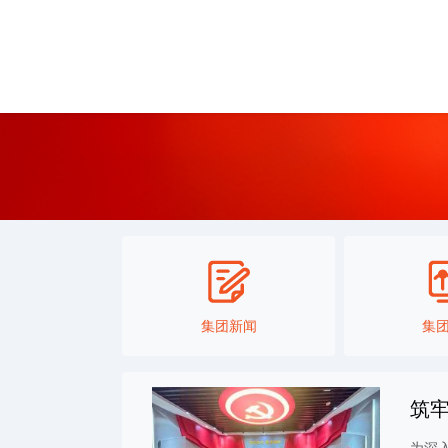
集团新闻
集
筑
集团