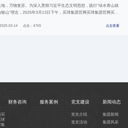
官网买球集团官网首页-买球(中国)-买球(中国)
大地，万物复苏。为深入贯彻习近平生态文明思想，践行“绿水青山就
党支部助力“绿美番禺”建设
银山”理念，2025年3月13日下午，买球集团官网买球集团官网买球
网买球集团官网首页-买球(中国)-买球(中国) 集团党支部作为协办单
与番禺区社会组织党委、区社工志愿服务联合党支部、阳光天使社会
025-03-14
点击：4765
点击查看
服务中心党支部等共同参与“助力村居绿化
财务咨询
服务案例
党支建设
新闻动态
网买
党支介绍
集团新闻
买球
党支活动
集团风采
球集