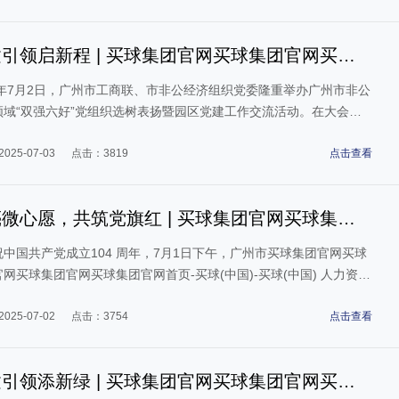
队一同到大龙街道新水坑村开展防控志愿服务工
引领启新程 | 买球集团官网买球集团官网买球
官网买球集团官网首页-买球(中国)-买球(中国)
25年7月2日，广州市工商联、市非公经济组织党委隆重举办广州市非公
党支部再次获评“双强六好”标杆党
领域“双强六好”党组织选树表扬暨园区党建工作交流活动。在大会
买球集团官网买球集团官网买球集团官网买球集团官网首页-买球(中
买球(中国) 集团党支部再次荣获广州市非公有制经济组织“双强六好”标
025-07-03
点击：3819
点击查看
组织，党支部书记、总裁陈文舒女士被授予“
微心愿，共筑党旗红 | 买球集团官网买球集团
买球集团官网买球集团官网首页-买球(中国)-买
祝中国共产党成立104 周年，7月1日下午，广州市买球集团官网买球
中国) 集团党支部把党的温情带进社区
网买球集团官网买球集团官网首页-买球(中国)-买球(中国) 人力资源
有限公司党支部（以下简称“买球集团官网买球集团官网买球集团官网
团官网首页-买球(中国)-买球(中国) 集团党支部”）携手广州星海通
025-07-02
点击：3754
点击查看
文化服务有限公司支部委员会、广州市番禺区社工志愿服务联合支
广州市阳光天使社会工作服务中心支部、广州碧桂园
引领添新绿 | 买球集团官网买球集团官网买球