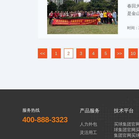
集团
春回
集团
是金山
集团官
位，
时间：2
工作
<<
1
2
3
4
5
>>
10
服务热线
产品服务
技术平台
400-888-3323
人力外包
买球集团官
球集团官网
灵活用工
集团官网买