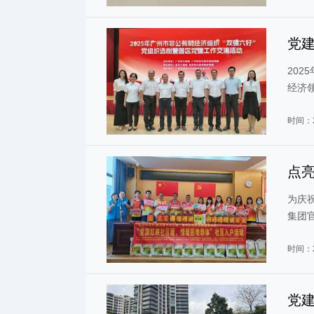
服务
党建
集团
20
集团
经济
上，
国)-
时间：2
杆党
点亮
官网
为庆
球(
集团官
集团
买球集
时间：2
信息
部、
党建