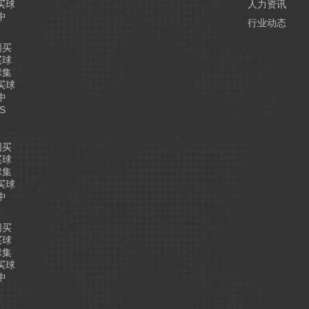
买球
人力资讯
中
行业动态
网买
买球
球集
买球
中
S
网买
买球
球集
买球
中
网买
买球
球集
买球
中