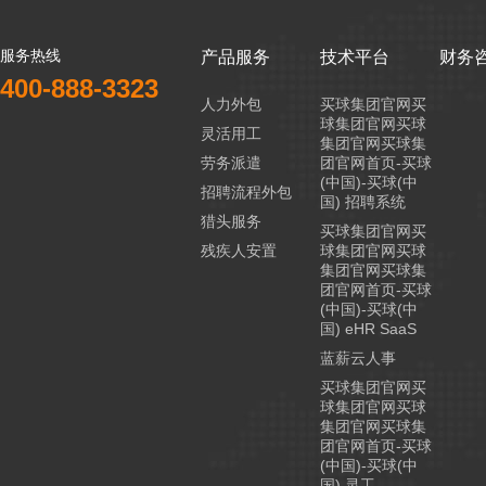
服务热线
产品服务
技术平台
财务
400-888-3323
人力外包
买球集团官网买
球集团官网买球
灵活用工
集团官网买球集
劳务派遣
团官网首页-买球
(中国)-买球(中
招聘流程外包
国) 招聘系统
猎头服务
买球集团官网买
残疾人安置
球集团官网买球
集团官网买球集
团官网首页-买球
(中国)-买球(中
国) eHR SaaS
蓝薪云人事
买球集团官网买
球集团官网买球
集团官网买球集
团官网首页-买球
(中国)-买球(中
国) 灵工