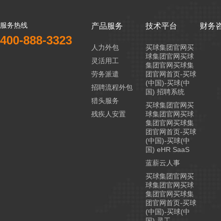
服务热线
产品服务
技术平台
财务
400-888-3323
人力外包
买球集团官网买
球集团官网买球
灵活用工
集团官网买球集
劳务派遣
团官网首页-买球
(中国)-买球(中
招聘流程外包
国) 招聘系统
猎头服务
买球集团官网买
残疾人安置
球集团官网买球
集团官网买球集
团官网首页-买球
(中国)-买球(中
国) eHR SaaS
蓝薪云人事
买球集团官网买
球集团官网买球
集团官网买球集
团官网首页-买球
(中国)-买球(中
国) 灵工