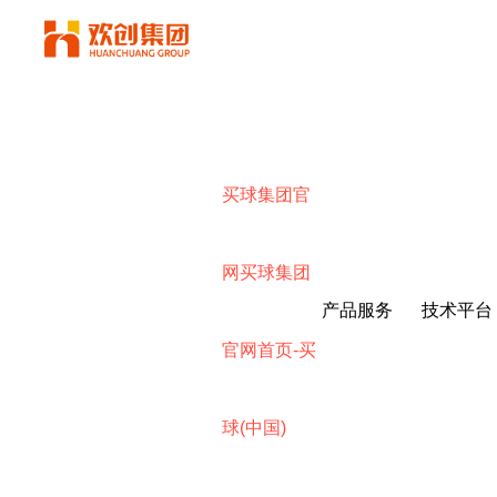
买球集团官网买球集团官网首页-买
球(中国)
买球集团官
网买球集团
产品服务
技术平台
新闻动态
官网首页-买
News Dynamic
全新人力资源咨询，权威政府政策，丰富智慧用工
球(中国)