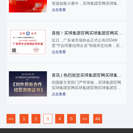
资源创新大赛中，买球集团官网买球集团
国)-买球(中国) 集团摘揽全国人力资源
官网买球集团官网买球集团官网首页-买球
点击查看
创新大赛三项大奖
(中国)-买球(中国) 集团凭借在人才发展与
组织创新领域的突出实践，一举荣获"粤港
澳大湾区服务质量品牌优胜奖"与"人力资
源创新特色案例优胜奖"两项殊荣；买球集
喜报！买球集团官网买球集团官网买球
团官网买球集团官网买球集团官网买球集
集团官网买球集团官网首页-买球(中
近日，广东省市场协会正式公布2024年
团官网首页-买球(中国)-买球(中国) 集团党
度“守合同重信用企业”等级评定结果，买球
支
国)-买球(中国) 集团再度荣获广东省“守
集团官网买球集团官网买球集团官网买球
点击查看
合同重信用企业”5A等级称号
集团官网首页-买球(中国)-买球(中国) 集团
在全省1376家参与申报的企业中，再次荣
获最高等级——5A级评定。值得注意的
是，本次评定全面采用2024年3月最新修订
喜讯 | 热烈祝贺买球集团官网买球集团
的《守合同重信用企业等级评定规范》
官网买球集团官网买球集团官网首页-买
经国家主管部门严苛审核，买球集团官网
（T/
买球集团官网买球集团官网买球集团官网
球(中国)-买球(中国) 集团成功取得商务
首页-买球(中国)-买球(中国) 集团正式获批
点击查看
部《对外劳务合作经营资
对外劳务合作经营资质——一张通往全球
人力资源赛道的“国家级通行证”。这标志着
我们在国际业务版图上迈出实质性步伐，
彰显我们以专业之力链接全球人才、以合
<<
1
2
3
4
5
>>
44
规之姿护航企业出海的决心与实力。《对
外劳务合作经营资