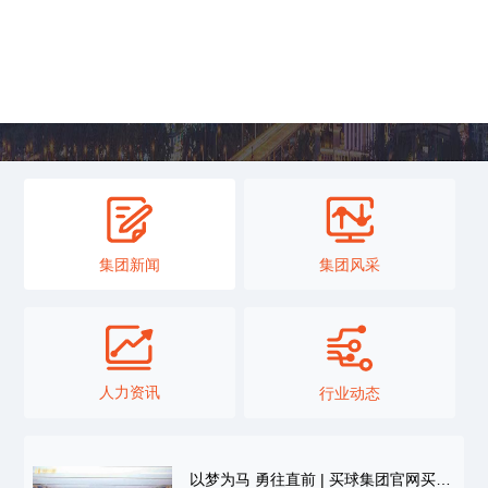
集团新闻
集团风采
人力资讯
行业动态
以梦为马 勇往直前 | 买球集团官网买球