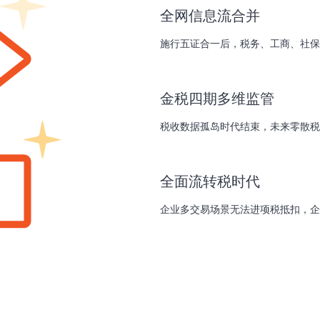
全网信息流合并
施行五证合一后，税务、工商、社保
金税四期多维监管
税收数据孤岛时代结束，未来零散税收
全面流转税时代
企业多交易场景无法进项税抵扣，企