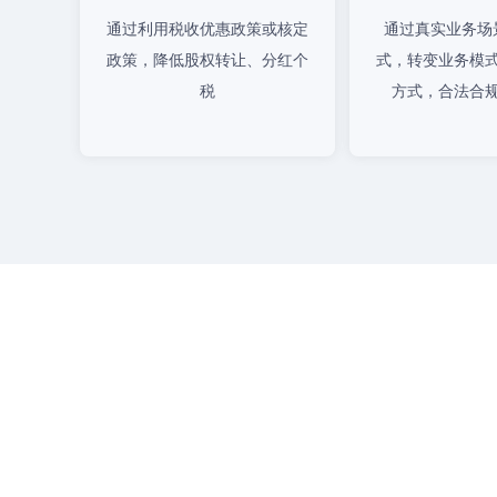
通过利用税收优惠政策或核定
通过真实业务场
政策，降低股权转让、分红个
式，转变业务模
税
方式，合法合