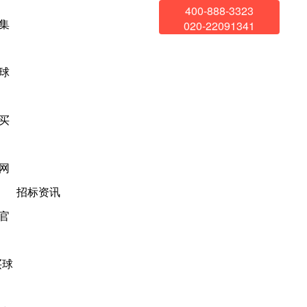
400-888-3323
集
020-22091341
球
买
网
招标资讯
官
买球