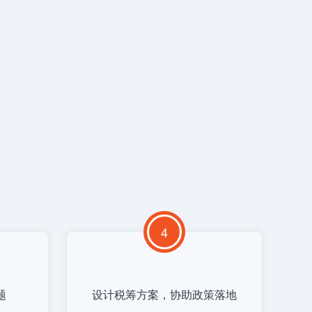
4
题
设计税筹方案，协助政策落地