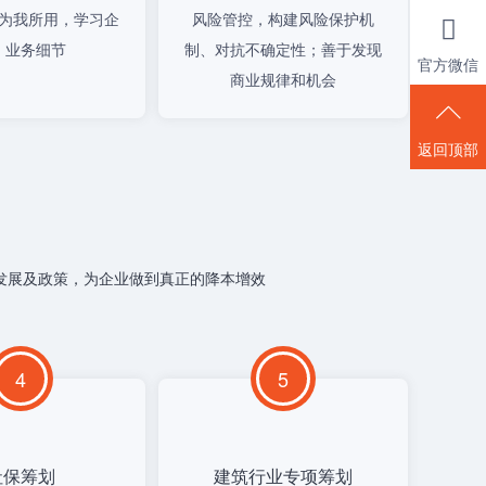
为我所用，学习企
风险管控，构建风险保护机
、业务细节
制、对抗不确定性；善于发现
官方微信
商业规律和机会
返回顶部
业发展及政策，为企业做到真正的降本增效
4
5
社保筹划
建筑行业专项筹划