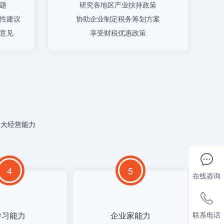
题
研究各地区产业扶持政策
性建议
协助企业制定税务筹划方案
意见
享受财税优惠政策
5大经营能力
4
5
在线咨询
学习能力
企业家能力
联系电话