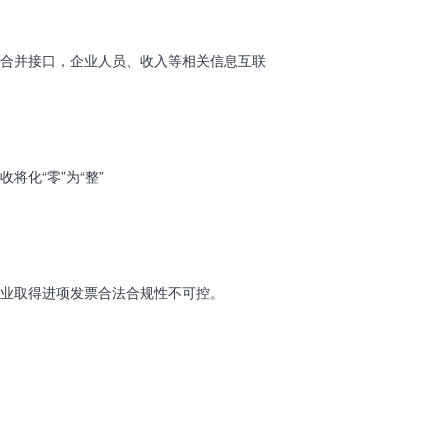
合并接口，企业人员、收入等相关信息互联
将化“零”为“整”
业取得进项发票合法合规性不可控。