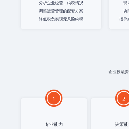
分析企业经营、纳税情况
现
调整运营管理的配套方案
协
降低税负实现无风险纳税
指导
企业投融资
1
2
专业能力
决策能