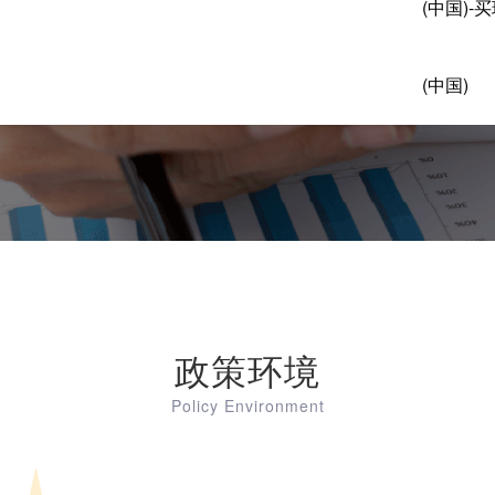
(中国)-
财税数字化管理工具等专业服务，助力企业优化财税管理成
(中国)
政策环境
Policy Environment