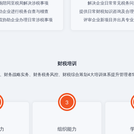
场陪同至税局解决涉税事项
解决企业日常常见税务问
助企业进行税务自查与稽查
提供日常财税知识咨询及合理
或协助企业办理日常涉税事项
评审企业新项目并出具专业
财税培训
、财务战略实务、财务税务风控、财税综合筹划4大培训体系提升管理者
3
力
组织能力