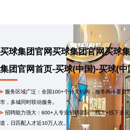
买球集团官网买球集团官网买球
集团官网首页-买球(中国)-买球(中
服务区域广泛：全国100+个分支机构，服务网络覆盖近
市，多城同时联动服务。
招聘能力强大：600+人专业招聘团队，线上+线下多
道，日匹配人才近10万人次。