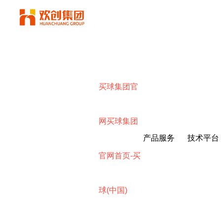
买球集团官网买球集团官网首页-买
球(中国)
买球集团官
网买球集团
产品服务
技术平台
官网首页-买
球(中国)
猎头服务
Headhunting services