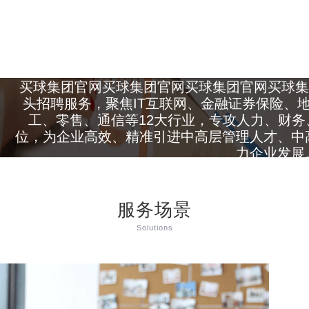
招人力岗、招财务岗就找买球集团官网买球集
团官网买球集团官网买球集团官网首页-买球
(中国)-买球(中国) 猎头，服务收费：年薪18%
买球集团官网买球集团官网买球集团官网买球集团官
头招聘服务，聚焦IT互联网、金融证券保险、
工、零售、通信等12大行业，专攻人力、财
位，为企业高效、精准引进中高层管理人才、中
力企业发展
服务场景
Solutions