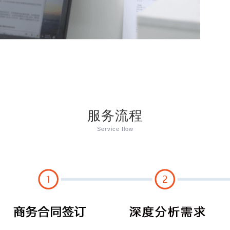
服务流程
Service flow