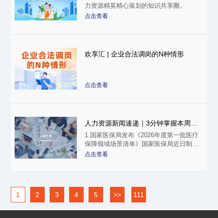
力资源精英精心策划的知识共享圈。
点击查看
欢享汇 | 企业合法调岗的N种情形
点击查看
人力资源新闻速递｜3分钟掌握本周国
内人力快讯
1.国家医保局发布《2026年度第一批医疗
保障领域场景清单》国家医保局近日制定
发布了《2026年度第一批医疗保障领域场
点击查看
景清单》。此次发布的清单紧紧围绕群众
需求和医保改革需要，涵盖深化医保数据
应用、提升医保服务水平、发挥长护制度
效能三方面13
1
2
3
4
5
>>
111