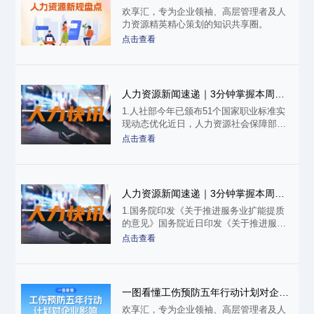
盘点
欢享汇，专为企业领袖、高层管理者及人
力资源精英精心策划的知识共享圈。
点击查看
人力资源新闻速递｜3分钟掌握本周国
内人力快讯
1.人社部今年已颁布51个国家职业标准实
现动态优化近日，人力资源社会保障部举
行例行新闻发布会。人力资源社会保障部
点击查看
职业能力建设司副司长翟涛在会上介绍，
今年以来，已颁布了51个国家职业标准。
其中，人社部单独颁布的23个，与工业和
信息化部、生态环
人力资源新闻速递｜3分钟掌握本周国
内人力快讯
1.国务院印发《关于推进服务业扩能提质
的意见》国务院近日印发《关于推进服务
业扩能提质的意见》。这份关乎国民经济
点击查看
发展、牵连千家万户生活的重磅文件，明
确划定了未来发展的清晰目标——到2030
年，服务业总规模迈上100万亿元台阶。数
据显示，202
一图看懂工伤预防五年行动计划对企业
影响
欢享汇，专为企业领袖、高层管理者及人