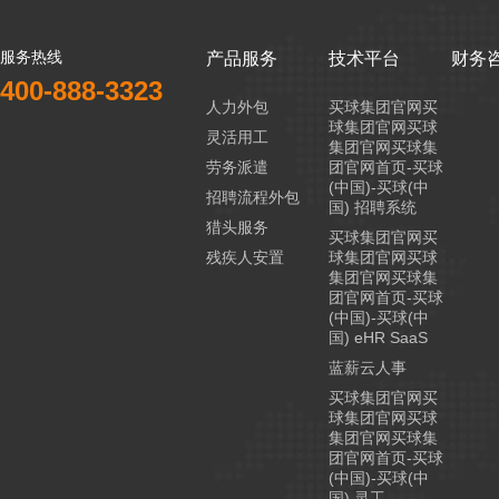
服务热线
产品服务
技术平台
财务
400-888-3323
人力外包
买球集团官网买
球集团官网买球
灵活用工
集团官网买球集
劳务派遣
团官网首页-买球
(中国)-买球(中
招聘流程外包
国) 招聘系统
猎头服务
买球集团官网买
残疾人安置
球集团官网买球
集团官网买球集
团官网首页-买球
(中国)-买球(中
国) eHR SaaS
蓝薪云人事
买球集团官网买
球集团官网买球
集团官网买球集
团官网首页-买球
(中国)-买球(中
国) 灵工