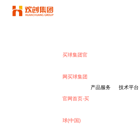
买球集团官网买球集团官网首页-买
球(中国)
买球集团官
网买球集团
产品服务
技术平台
新闻动态
官网首页-买
News Dynamic
全新人力资源咨询，权威政府政策，丰富智慧用工
球(中国)