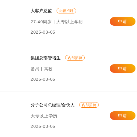
大客户总监
内部招聘
申请
27-40周岁 | 大专以上学历
2025-03-05
集团总部管培生
内部招聘
申请
番禺 | 高校
2025-03-05
分子公司总经理/合伙人
内部招聘
申请
大专以上学历
2025-03-05