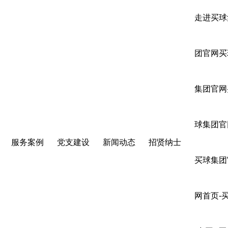
(中国)
走进买球
团官网买
集团官网
球集团官
服务案例
党支建设
新闻动态
招贤纳士
买球集团
网首页-