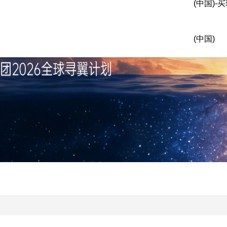
(中国)-
(中国)