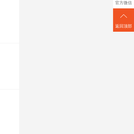
官方微信
返回顶部