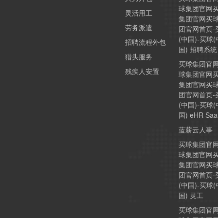
球集团官网
灵活用工
集团官网买
劳务派遣
团官网首页-
(中国)-买球(
招聘流程外包
国) 招聘系统
猎头服务
买球集团官
残疾人安置
球集团官网
集团官网买
团官网首页-
(中国)-买球(
国) eHR Saa
蓝薪云人事
买球集团官
球集团官网
集团官网买
团官网首页-
(中国)-买球(
国) 灵工
买球集团官