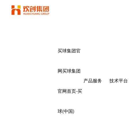
买球集团官网买球集团官网首页-买球(中
国)
买球集团官
网买球集团
集团总部管培生
产品服务
技术平台
官网首页-买
年薪10W-20W
申请
番禺 | 高校
球(中国)