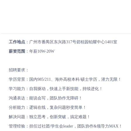
职位描述
公司福利：购车补贴,油费补贴,培训补贴,社保,公积金
工作地点
：
广州市番禺区东兴路
317号碧桂园铂耀中心1401室
薪资范围
：年薪
10
W-20W
招聘要求：
学历背景：国内
985/211、海外高校本科/硕士学历，潜力无限！
学习能力：自我驱动，快速上手新技能，持续进化！
沟通表达：能说会写，团队协作无障碍！
分析能力：逻辑在线，复杂问题秒变简单！
解决问题：独立思考，创新突破，搞定难题！
管理经验：担任过社团
/学生会leader，团队协作&领导力MAX！