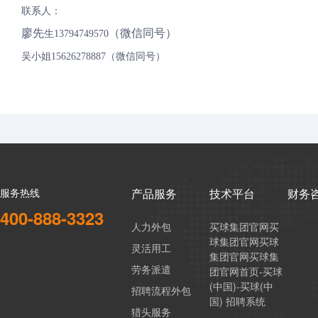
联系人：
廖先
（微信同号）
生
13794749570
吴小姐
15626278887
（微信同号）
服务热线
产品服务
技术平台
财务
400-888-3323
人力外包
买球集团官网买
球集团官网买球
灵活用工
集团官网买球集
劳务派遣
团官网首页-买球
(中国)-买球(中
招聘流程外包
国) 招聘系统
猎头服务