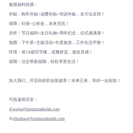
集团福利待遇：
补贴：购车补贴
+油费补贴+培训补贴，全方位支持！
保障：社保
+公积金，未来无忧！
关怀：节日福利
+生日礼物+周年纪念，仪式感满满！
氛围：下午茶
+文娱活动+年度旅游，工作生活平衡！
环境：准
5A级写字楼，优雅舒适，激发灵感！
假期：法定带薪假期，轻松享受生活！
加入我们，开启你的职业新篇章！未来已来，等你一起创造！
可
投递简历至：
①
wujia@furnitursekolah.com
②
ellenliao@furnitursekolah.com