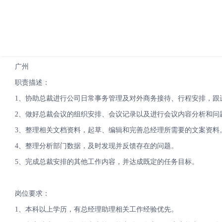
职位描述
公司福利：购车补贴,油费补贴,培训补贴,社保,公积金
广州
职责描述：
1、协助总裁进行公司日常事务管理及对外商务接待、行程安排，跟
2、做好总裁会议的组织安排、会议记录以及进行会议内容分析和问
3、整理相关文档资料，起草、编辑和完善总经理所需要的文案资料
4、整理分析部门数据，及时发现并反馈存在的问题。
5、完成总裁安排的其他工作内容，并达成既定的任务目标。
岗位要求：
1、本科以上学历，有总经理助理相关工作经验优先。