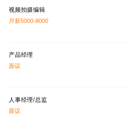
视频拍摄编辑
月薪5000-8000
产品经理
面议
人事经理/总监
面议