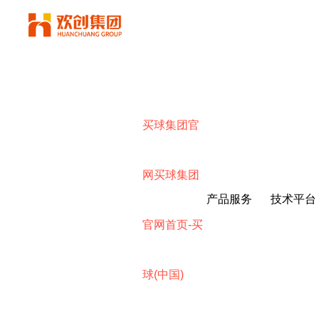
买球集团官网买球集团官网首页-买球
买球集团官
网买球集团
产品服务
技术平台
官网首页-买
球(中国)