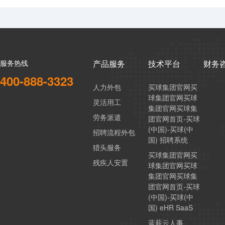
服务热线
产品服务
技术平台
财务
400-888-3323
人力外包
买球集团官网买
球集团官网买球
灵活用工
集团官网买球集
劳务派遣
团官网首页-买球
(中国)-买球(中
招聘流程外包
国) 招聘系统
猎头服务
买球集团官网买
残疾人安置
球集团官网买球
集团官网买球集
团官网首页-买球
(中国)-买球(中
国) eHR SaaS
蓝薪云人事