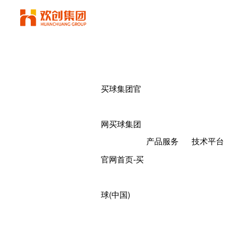
买球集团官网买球集团官网首页-买球(中
国)
买球集团官
网买球集团
银行文职
产品服务
技术平台
官网首页-买
面议
申请
番禺 | 无要求 | 大专及以上学历
球(中国)