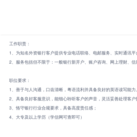
职位描述
公司福利：社保五险,全勤奖,节日福利,带薪年假
工作职责：
1、为知名外资银行客户提供专业电话联络、电邮服务、实时通讯平
2、服务包括但不限于：一般银行新开户、账户咨询、网上理财、信
职位要求：
1、善于与人沟通，口齿清晰，粤语流利并具备良好的英语读写能力
2、具备良好客服意识，能细心聆听客户的声音，灵活妥善处理客户
3、恪守银行行业合规要求，具备高度责任感；
4、大专及以上学历（学信网可查即可）