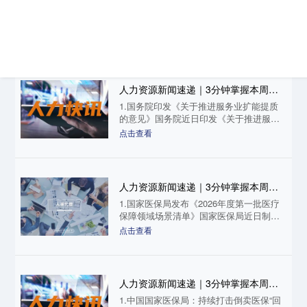
内人力快讯
1.人社部今年已颁布51个国家职业标准实
现动态优化近日，人力资源社会保障部举
行例行新闻发布会。人力资源社会保障部
点击查看
职业能力建设司副司长翟涛在会上介绍，
今年以来，已颁布了51个国家职业标准。
其中，人社部单独颁布的23个，与工业和
信息化部、生态环
人力资源新闻速递｜3分钟掌握本周国
内人力快讯
1.国务院印发《关于推进服务业扩能提质
的意见》国务院近日印发《关于推进服务
业扩能提质的意见》。这份关乎国民经济
点击查看
发展、牵连千家万户生活的重磅文件，明
确划定了未来发展的清晰目标——到2030
年，服务业总规模迈上100万亿元台阶。数
据显示，202
人力资源新闻速递｜3分钟掌握本周国
内人力快讯
1.国家医保局发布《2026年度第一批医疗
保障领域场景清单》国家医保局近日制定
发布了《2026年度第一批医疗保障领域场
点击查看
景清单》。此次发布的清单紧紧围绕群众
需求和医保改革需要，涵盖深化医保数据
应用、提升医保服务水平、发挥长护制度
效能三方面13
人力资源新闻速递｜3分钟掌握本周国
内人力快讯
1.中国国家医保局：持续打击倒卖医保“回